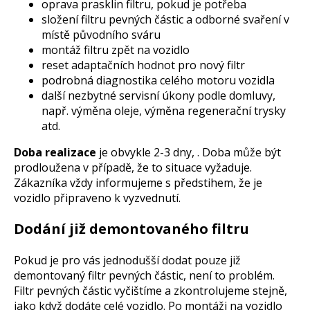
oprava prasklin filtru, pokud je potřeba
složení filtru pevných částic a odborné svaření v
místě původního sváru
montáž filtru zpět na vozidlo
reset adaptačních hodnot pro nový filtr
podrobná diagnostika celého motoru vozidla
další nezbytné servisní úkony podle domluvy,
např. výměna oleje, výměna regenerační trysky
atd.
Doba realizace
je obvykle 2-3 dny, . Doba může být
prodloužena v případě, že to situace vyžaduje.
Zákazníka vždy informujeme s předstihem, že je
vozidlo připraveno k vyzvednutí.
Dodání již demontovaného filtru
Pokud je pro vás jednodušší dodat pouze již
demontovaný filtr pevných částic, není to problém.
Filtr pevných částic vyčištíme a zkontrolujeme stejně,
jako když dodáte celé vozidlo. Po montáži na vozidlo