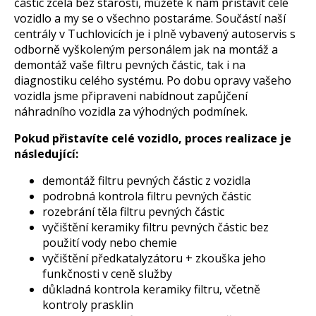
částic zcela bez starostí, můžete k nám přistavit celé
vozidlo a my se o všechno postaráme. Součástí naší
centrály v Tuchlovicích je i plně vybavený autoservis s
odborně vyškoleným personálem jak na montáž a
demontáž vaše filtru pevných částic, tak i na
diagnostiku celého systému. Po dobu opravy vašeho
vozidla jsme připraveni nabídnout zapůjčení
náhradního vozidla za výhodných podmínek.
Pokud přistavíte celé vozidlo, proces realizace je
následující:
demontáž filtru pevných částic z vozidla
podrobná kontrola filtru pevných částic
rozebrání těla filtru pevných částic
vyčištění keramiky filtru pevných částic bez
použití vody nebo chemie
vyčištění předkatalyzátoru + zkouška jeho
funkčnosti v ceně služby
důkladná kontrola keramiky filtru, včetně
kontroly prasklin